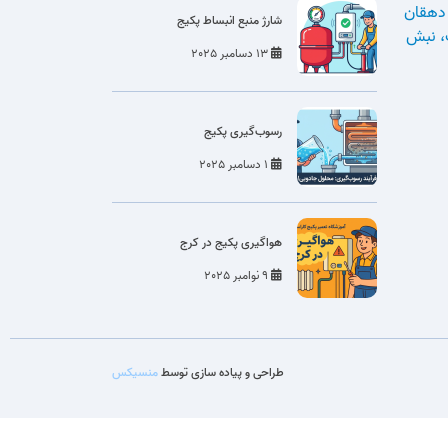
دهقان
شارژ منبع انبساط پکیج
، نبش
13 دسامبر 2025
رسوب‌گیری پکیج
1 دسامبر 2025
هواگیری پکیج در کرج
9 نوامبر 2025
طراحی و پیاده سازی توسط
منسیکس