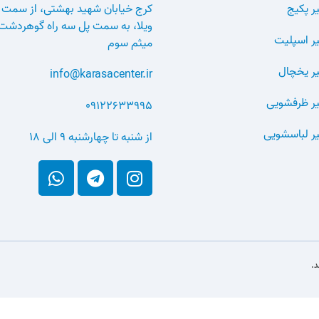
ر پکیج
کرج خیابان شهید بهشتی، از سمت 
ویلا، به سمت پل سه راه گوهردشت
ر اسپلیت
میثم سوم
ر یخچال
info@karasacenter.ir
ر ظرفشویی
09122633995
ر لباسشویی
از شنبه تا چهارشنبه 9 الی 18
.