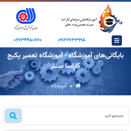
02634450760
09122633995
بایگانی‌های آموزشگاه - آموزشگاه تعمیر پکیج
کاراسا سنتر
آموزشگاه