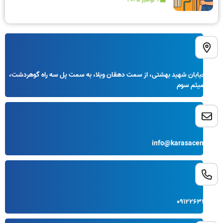
کرج خیابان شهید بهشتی، از سمت دهقان ویلا، به سمت پل سه راه گوهردشت،
نبش میثم سوم
info@karasacenter.ir
09122633995