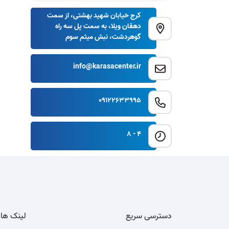
کرج خیابان شهید بهشتی، از سمت
دهقان ویلا، به سمت پل سه راه
گوهردشت، نبش میثم سوم
info@karasacenter.ir
09122633995
4 - 8
دسترسی سریع
لینک ها