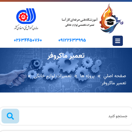
02634450760
09122633995
تعمير ماکروفر
صفحه اصلي
پروژه ها
تعميرات لوازم خانگی
تعمير ماکروفر