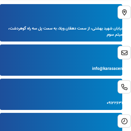
کرج خیابان شهید بهشتی، از سمت دهقان ویلا، به سمت پل سه راه گوهردشت،
نبش میثم سوم
info@karasacenter.ir
09122633995