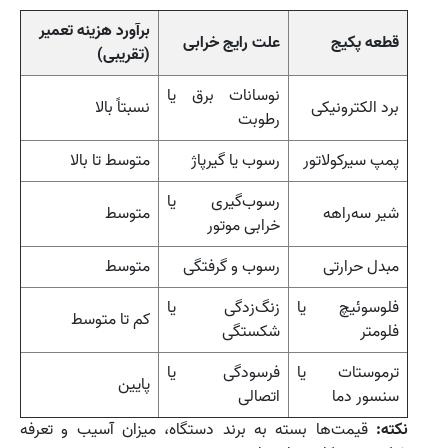
برآورد هزینه تعمیر
قطعه پکیج
علت رایج خرابی
(تقریبی)
نوسانات برق یا
برد الکترونیکی
نسبتاً بالا
رطوبت
پمپ سیرکولاتور
رسوب یا گیرپاژ
متوسط تا بالا
رسوب‌گیری یا
شیر سه‌راهه
متوسط
خرابی موتور
مبدل حرارتی
رسوب و گرفتگی
متوسط
فلوسوئیچ یا
زنگ‌زدگی یا
کم تا متوسط
فلومتر
شکستگی
ترموستات یا
فرسودگی یا
پایین
سنسور دما
اتصالی
نکته:
قیمت‌ها بسته به برند دستگاه، میزان آسیب و تعرفه