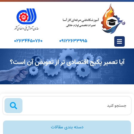
02634450760
09122633995
آیا تعمیر پکیج اقتصادی‌ تر از تعویض آن است؟
دسته بندی مقالات