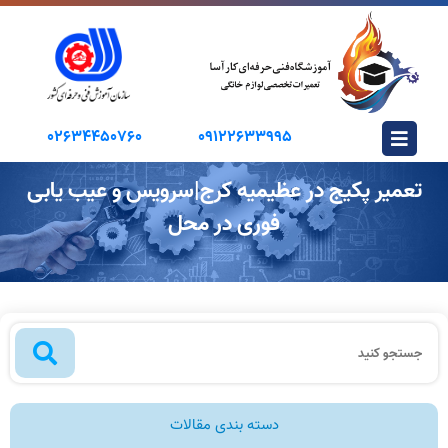
02634450760
09122633995
تعمیر پکیج در عظیمیه کرج|سرویس و عیب یابی
فوری در محل
دسته بندی مقالات