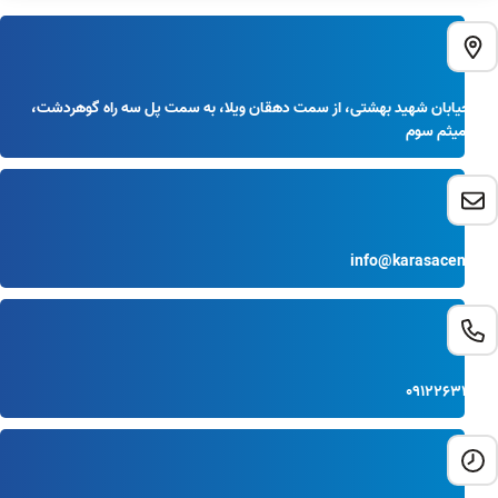
کرج خیابان شهید بهشتی، از سمت دهقان ویلا، به سمت پل سه راه گوهردشت،
نبش میثم سوم
info@karasacenter.ir
09122633995